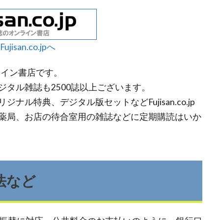
ujisan.co.jpへ
オンライン書店です。
タル雑誌も2500誌以上ございます。
ル特典、デジタル版セットなどFujisan.co.jp
薬局、お店の待合室用の雑誌などに定期購読はいか
方法など