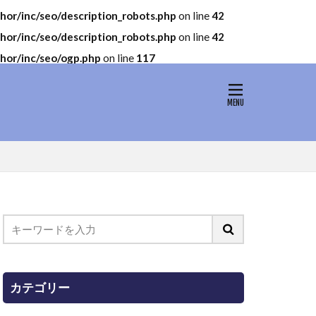
r/inc/seo/description_robots.php
on line
42
r/inc/seo/description_robots.php
on line
42
or/inc/seo/ogp.php
on line
117
カテゴリー