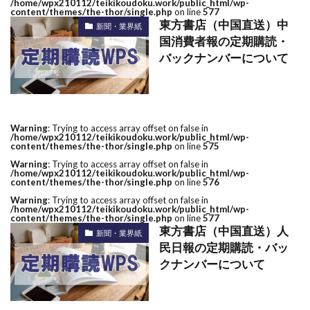
/home/wpx210112/teikikoudoku.work/public_html/wp-
content/themes/the-thor/single.php
on line
577
東方書店（中国直送）中
新聞・業界紙
国消費者報の定期購読・
バックナンバーについて
Warning
: Trying to access array offset on false in
/home/wpx210112/teikikoudoku.work/public_html/wp-
content/themes/the-thor/single.php
on line
575
Warning
: Trying to access array offset on false in
/home/wpx210112/teikikoudoku.work/public_html/wp-
content/themes/the-thor/single.php
on line
576
Warning
: Trying to access array offset on false in
/home/wpx210112/teikikoudoku.work/public_html/wp-
content/themes/the-thor/single.php
on line
577
東方書店（中国直送）人
新聞・業界紙
民日報の定期購読・バッ
クナンバーについて