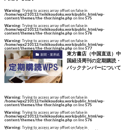
Warning
: Trying to access array offset on false in
/home/wpx210112/teikikoudoku.work/public_html/wp-
content/themes/the-thor/single.php
on line
575
Warning
: Trying to access array offset on false in
/home/wpx210112/teikikoudoku.work/public_html/wp-
content/themes/the-thor/single.php
on line
576
Warning
: Trying to access array offset on false in
/home/wpx210112/teikikoudoku.work/public_html/wp-
content/themes/the-thor/single.php
on line
577
東方書店（中国直送）中
新聞・業界紙
国経済周刊の定期購読・
バックナンバーについて
Warning
: Trying to access array offset on false in
/home/wpx210112/teikikoudoku.work/public_html/wp-
content/themes/the-thor/single.php
on line
575
Warning
: Trying to access array offset on false in
/home/wpx210112/teikikoudoku.work/public_html/wp-
content/themes/the-thor/single.php
on line
576
Warning
: Trying to access array offset on false in