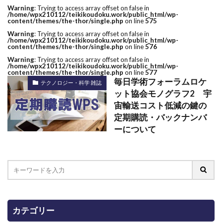
Warning
: Trying to access array offset on false in
/home/wpx210112/teikikoudoku.work/public_html/wp-
content/themes/the-thor/single.php
on line
575
Warning
: Trying to access array offset on false in
/home/wpx210112/teikikoudoku.work/public_html/wp-
content/themes/the-thor/single.php
on line
576
Warning
: Trying to access array offset on false in
/home/wpx210112/teikikoudoku.work/public_html/wp-
content/themes/the-thor/single.php
on line
577
毎日学術フォーラムロケ
テクノロジー・科学 雑誌
ット協会モノグラフ2 宇
宙輸送コスト低減の鍵の
定期購読・バックナンバ
ーについて
カテゴリー