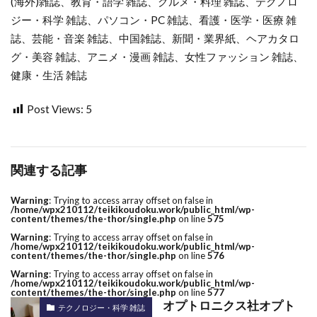
(海外)雑誌、教育・語学 雑誌、グルメ・料理 雑誌、テクノロ
ジー・科学 雑誌、パソコン・PC 雑誌、看護・医学・医療 雑
誌、芸能・音楽 雑誌、中国雑誌、新聞・業界紙、ヘアカタロ
グ・美容 雑誌、アニメ・漫画 雑誌、女性ファッション 雑誌、
健康・生活 雑誌
Post Views:
5
関連する記事
Warning
: Trying to access array offset on false in
/home/wpx210112/teikikoudoku.work/public_html/wp-
content/themes/the-thor/single.php
on line
575
Warning
: Trying to access array offset on false in
/home/wpx210112/teikikoudoku.work/public_html/wp-
content/themes/the-thor/single.php
on line
576
Warning
: Trying to access array offset on false in
/home/wpx210112/teikikoudoku.work/public_html/wp-
content/themes/the-thor/single.php
on line
577
オプトロニクス社オプト
テクノロジー・科学 雑誌