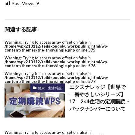
Post Views:
9
関連する記事
Warning
: Trying to access array offset on false in
/home/wpx210112/teikikoudoku.work/public_html/wp-
content/themes/the-thor/single.php
on line
575
Warning
: Trying to access array offset on false in
/home/wpx210112/teikikoudoku.work/public_html/wp-
content/themes/the-thor/single.php
on line
576
Warning
: Trying to access array offset on false in
/home/wpx210112/teikikoudoku.work/public_html/wp-
content/themes/the-thor/single.php
on line
577
エクスナレッジ【世界で
健康・生活 雑誌
一番やさしいシリーズ】
17 2×4住宅の定期購読・
バックナンバーについて
Warning
: Trying to access array offset on false in