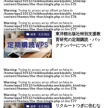
/home/wpx210112/teikikoudoku.work/public_html/wp-
content/themes/the-thor/single.php
on line
575
Warning
: Trying to access array offset on false in
/home/wpx210112/teikikoudoku.work/public_html/wp-
content/themes/the-thor/single.php
on line
576
Warning
: Trying to access array offset on false in
/home/wpx210112/teikikoudoku.work/public_html/wp-
content/themes/the-thor/single.php
on line
577
東洋館出版社特別支援教
健康・生活 雑誌
育研究の定期購読・バッ
クナンバーについて
Warning
: Trying to access array offset on false in
/home/wpx210112/teikikoudoku.work/public_html/wp-
content/themes/the-thor/single.php
on line
575
Warning
: Trying to access array offset on false in
/home/wpx210112/teikikoudoku.work/public_html/wp-
content/themes/the-thor/single.php
on line
576
Warning
: Trying to access array offset on false in
/home/wpx210112/teikikoudoku.work/public_html/wp-
content/themes/the-thor/single.php
on line
577
リクルートつぎに住むな
健康・生活 雑誌