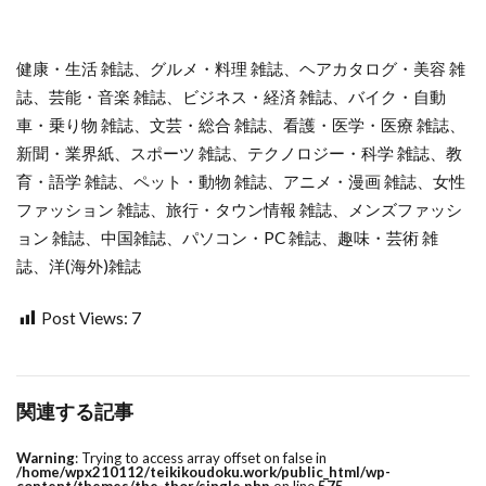
健康・生活 雑誌、グルメ・料理 雑誌、ヘアカタログ・美容 雑
誌、芸能・音楽 雑誌、ビジネス・経済 雑誌、バイク・自動
車・乗り物 雑誌、文芸・総合 雑誌、看護・医学・医療 雑誌、
新聞・業界紙、スポーツ 雑誌、テクノロジー・科学 雑誌、教
育・語学 雑誌、ペット・動物 雑誌、アニメ・漫画 雑誌、女性
ファッション 雑誌、旅行・タウン情報 雑誌、メンズファッシ
ョン 雑誌、中国雑誌、パソコン・PC 雑誌、趣味・芸術 雑
誌、洋(海外)雑誌
Post Views:
7
関連する記事
Warning
: Trying to access array offset on false in
/home/wpx210112/teikikoudoku.work/public_html/wp-