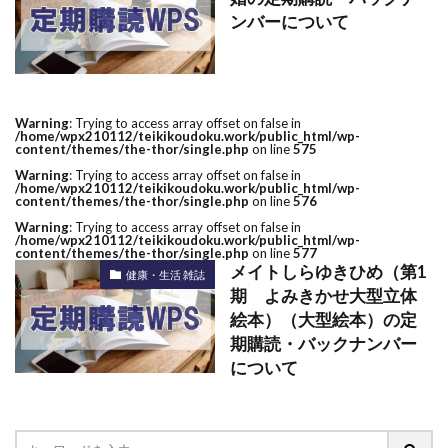
ンバーについて
Warning
: Trying to access array offset on false in
/home/wpx210112/teikikoudoku.work/public_html/wp-
content/themes/the-thor/single.php
on line
575
Warning
: Trying to access array offset on false in
/home/wpx210112/teikikoudoku.work/public_html/wp-
content/themes/the-thor/single.php
on line
576
Warning
: Trying to access array offset on false in
/home/wpx210112/teikikoudoku.work/public_html/wp-
content/themes/the-thor/single.php
on line
577
メイトしらゆきひめ（第1
健康・生活 雑誌
期 よみきかせ大型立体
絵本）（大型絵本）の定
期購読・バックナンバー
について