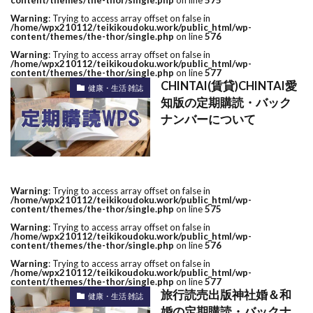
content/themes/the-thor/single.php
on line
575
Warning
: Trying to access array offset on false in
/home/wpx210112/teikikoudoku.work/public_html/wp-
content/themes/the-thor/single.php
on line
576
Warning
: Trying to access array offset on false in
/home/wpx210112/teikikoudoku.work/public_html/wp-
content/themes/the-thor/single.php
on line
577
CHINTAI(賃貸)CHINTAI愛
健康・生活 雑誌
知版の定期購読・バック
ナンバーについて
Warning
: Trying to access array offset on false in
/home/wpx210112/teikikoudoku.work/public_html/wp-
content/themes/the-thor/single.php
on line
575
Warning
: Trying to access array offset on false in
/home/wpx210112/teikikoudoku.work/public_html/wp-
content/themes/the-thor/single.php
on line
576
Warning
: Trying to access array offset on false in
/home/wpx210112/teikikoudoku.work/public_html/wp-
content/themes/the-thor/single.php
on line
577
旅行読売出版神社婚＆和
健康・生活 雑誌
婚の定期購読・バックナ