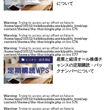
について
Warning
: Trying to access array offset on false in
/home/wpx210112/teikikoudoku.work/public_html/wp-
content/themes/the-thor/single.php
on line
575
Warning
: Trying to access array offset on false in
/home/wpx210112/teikikoudoku.work/public_html/wp-
content/themes/the-thor/single.php
on line
576
Warning
: Trying to access array offset on false in
/home/wpx210112/teikikoudoku.work/public_html/wp-
content/themes/the-thor/single.php
on line
577
産業と経済オール株価チ
ビジネス・経済 雑誌
ャンスの定期購読・バッ
クナンバーについて
Warning
: Trying to access array offset on false in
/home/wpx210112/teikikoudoku.work/public_html/wp-
content/themes/the-thor/single.php
on line
575
Warning
: Trying to access array offset on false in