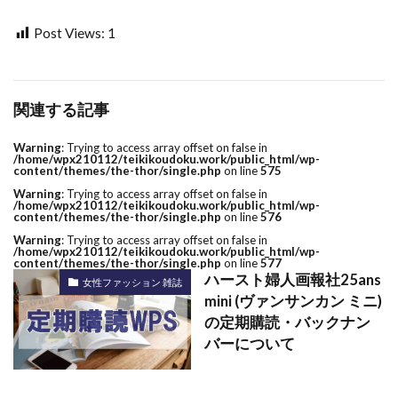
Post Views:
1
関連する記事
Warning
: Trying to access array offset on false in
/home/wpx210112/teikikoudoku.work/public_html/wp-
content/themes/the-thor/single.php
on line
575
Warning
: Trying to access array offset on false in
/home/wpx210112/teikikoudoku.work/public_html/wp-
content/themes/the-thor/single.php
on line
576
Warning
: Trying to access array offset on false in
/home/wpx210112/teikikoudoku.work/public_html/wp-
content/themes/the-thor/single.php
on line
577
ハースト婦人画報社25ans
女性ファッション 雑誌
mini (ヴァンサンカン ミニ)
の定期購読・バックナン
バーについて