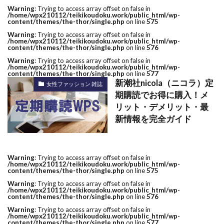
Warning
: Trying to access array offset on false in
/home/wpx210112/teikikoudoku.work/public_html/wp-
content/themes/the-thor/single.php
on line
575
Warning
: Trying to access array offset on false in
/home/wpx210112/teikikoudoku.work/public_html/wp-
content/themes/the-thor/single.php
on line
576
Warning
: Trying to access array offset on false in
/home/wpx210112/teikikoudoku.work/public_html/wp-
content/themes/the-thor/single.php
on line
577
新潮社nicola（ニコラ）定
女性ファッション 雑誌
期購読でお得に購入！メ
リット・デメリット・最
新情報を完全ガイド
Warning
: Trying to access array offset on false in
/home/wpx210112/teikikoudoku.work/public_html/wp-
content/themes/the-thor/single.php
on line
575
Warning
: Trying to access array offset on false in
/home/wpx210112/teikikoudoku.work/public_html/wp-
content/themes/the-thor/single.php
on line
576
Warning
: Trying to access array offset on false in
/home/wpx210112/teikikoudoku.work/public_html/wp-
content/themes/the-thor/single.php
on line
577