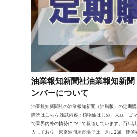
油業報知新聞社油業報知新聞
ンバーについて
油業報知新聞社の油業報知新聞（油脂版）の定期購
購読はこちら 雑誌内容：植物油はじめ、大豆・ゴ
で業界内外の情勢について報道しています。百年以
入しており、東京油問屋市場では、月に2回、建値委