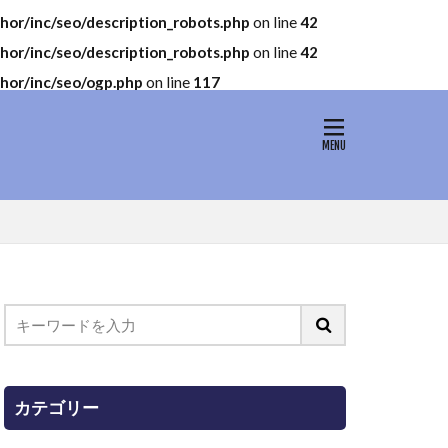
r/inc/seo/description_robots.php
on line
42
r/inc/seo/description_robots.php
on line
42
or/inc/seo/ogp.php
on line
117
カテゴリー