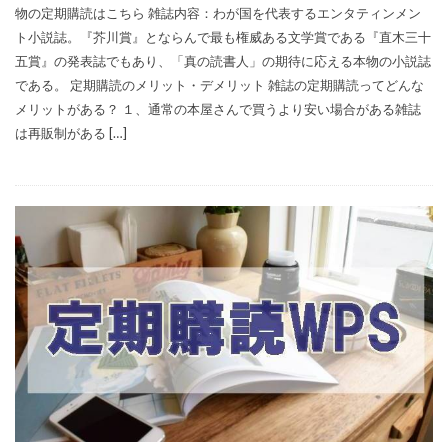
物の定期購読はこちら 雑誌内容：わが国を代表するエンタティンメン
ト小説誌。『芥川賞』とならんで最も権威ある文学賞である『直木三十
五賞』の発表誌でもあり、「真の読書人」の期待に応える本物の小説誌
である。 定期購読のメリット・デメリット 雑誌の定期購読ってどんな
メリットがある？ １、通常の本屋さんで買うより安い場合がある雑誌
は再販制がある […]