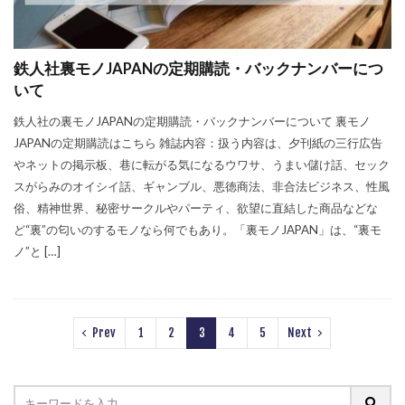
鉄人社裏モノJAPANの定期購読・バックナンバーにつ
いて
鉄人社の裏モノJAPANの定期購読・バックナンバーについて 裏モノ
JAPANの定期購読はこちら 雑誌内容：扱う内容は、夕刊紙の三行広告
やネットの掲示板、巷に転がる気になるウワサ、うまい儲け話、セック
スがらみのオイシイ話、ギャンブル、悪徳商法、非合法ビジネス、性風
俗、精神世界、秘密サークルやパーティ、欲望に直結した商品などな
ど“裏”の匂いのするモノなら何でもあり。「裏モノJAPAN」は、“裏モ
ノ”と […]
Prev
1
2
3
4
5
Next