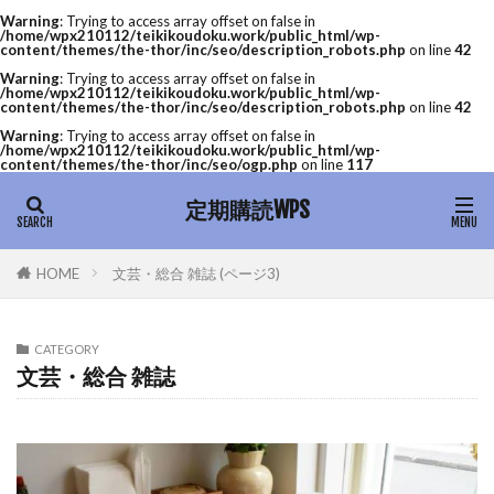
Warning
: Trying to access array offset on false in
/home/wpx210112/teikikoudoku.work/public_html/wp-
content/themes/the-thor/inc/seo/description_robots.php
on line
42
Warning
: Trying to access array offset on false in
/home/wpx210112/teikikoudoku.work/public_html/wp-
content/themes/the-thor/inc/seo/description_robots.php
on line
42
Warning
: Trying to access array offset on false in
/home/wpx210112/teikikoudoku.work/public_html/wp-
content/themes/the-thor/inc/seo/ogp.php
on line
117
定期購読WPS
文芸・総合 雑誌 (ページ3)
HOME
CATEGORY
文芸・総合 雑誌